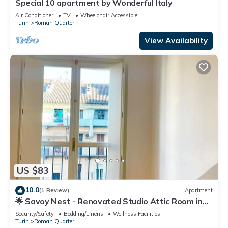
Special 10 apartment by Wonderful Italy
Air Conditioner
TV
Wheelchair Accessible
Turin
Roman Quarter
View Availability
US $83
10.0
(1 Review)
Apartment
🌟 Savoy Nest - Renovated Studio Attic Room in
the Heart of the City
Security/Safety
Bedding/Linens
Wellness Facilities
Turin
Roman Quarter