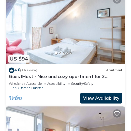
US $94
4.0
(1 Review)
Apartment
GuestHost - Nice and cozy apartment for 3
people, located in the city center, inside the
Wheelchair Accessible
Accessibility
Security/Safety
prestigious Palazzo Saluzzo Paesana, one of the
Turin
Roman Quarter
most beautiful historic buildings in Turin. We are
located in the elegant district of Quadrilatero
View Availability
Romano, a stone's