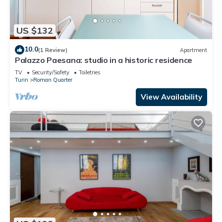
are repeat guests. Apartment has a friendly neighborhood,
and the Roman Quarter has interesting places to visit. If you
want to learn more about the Apartment in Roman Quarter,
US $132
such as places to visit and things to do nearby, you can check
10.0
below to learn more.
(1 Review)
Apartment
Palazzo Paesana: studio in a historic residence
TV
Security/Safety
Toiletries
Turin
Roman Quarter
View Availability