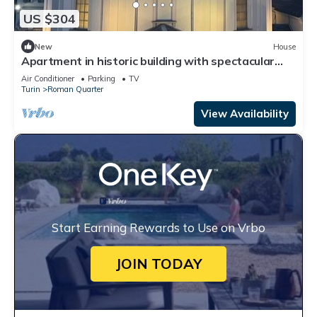
US $304
New
House
Apartment in historic building with spectacular
view of the sanctuary
Air Conditioner
Parking
TV
Turin
Roman Quarter
View Availability
Start Earning Rewards to Use on Vrbo
JOIN TODAY