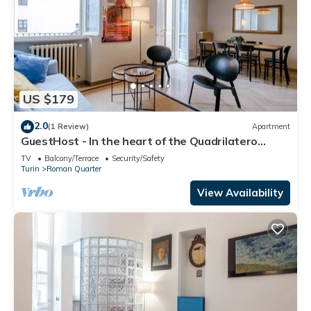
US $179
2.0
(1 Review)
Apartment
GuestHost - In the heart of the Quadrilatero
Romano, this spacious 120 sqm apartment
TV
Balcony/Terrace
Security/Safety
accommodates up to 9 guests. Located on the
Turin
Roman Quarter
fourth floor with an elevator (not suitable for
disabled people), it features a large terrace
View Availability
perfect for relaxing. The area