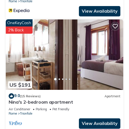
Rome
Trionfale
Appartamento con terrazza vicino SPietro has 1 Bedroom , 2
View Availability
Bathrooms, and max occupancy of 5 people. The minimum
rental for this property is 1 nights, but this can change
OneKeyCash
depending on the season you plan on staying. Previous
2% Back
guests have given good rated it, and VRBO labeled it a top-
rated Apartment because of the excellent services rendered
by the owner or manager of this Apartment, and has
consistently provided great experiences for their guests. Most
families or guests that use it recommend it to their friends
and some of them are repeat guests. Apartment has a
friendly neighborhood, and the Trionfale has interesting
places to visit. If you want to learn more about the Apartment
US $191
in Trionfale, such as places to visit and things to do nearby,
9.0
you can check below to learn more.
(15 Reviews)
Apartment
Nina's 2-bedroom apartment
Air Conditioner
Parking
Pet Friendly
Rome
Trionfale
View Availability