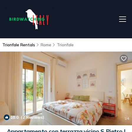
Trionfale Rentals
Rome
Trionfale
10.0
(2 Reviews)
1
/4
Appartamento con terrazza vicino S.Pietro |