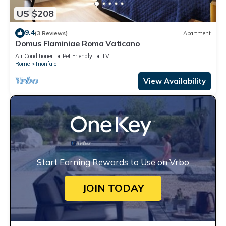
US $208
9.4
(3 Reviews)
Apartment
Domus Flaminiae Roma Vaticano
Air Conditioner
Pet Friendly
TV
Rome
Trionfale
View Availability
Start Earning Rewards to Use on Vrbo
JOIN TODAY