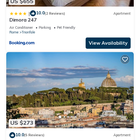
US $655
10.0
|
(2 Reviews)
Apartment
Dimora 247
Air Conditioner
Parking
Pet Friendly
Rome
Trionfale
View Availability
US $273
10.0
(5 Reviews)
Apartment