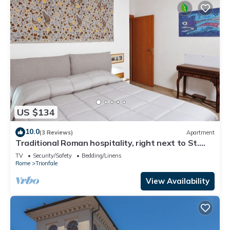
US $134
10.0
(3 Reviews)
Apartment
Traditional Roman hospitality, right next to St.
Peter’s!
TV
Security/Safety
Bedding/Linens
Rome
Trionfale
View Availability