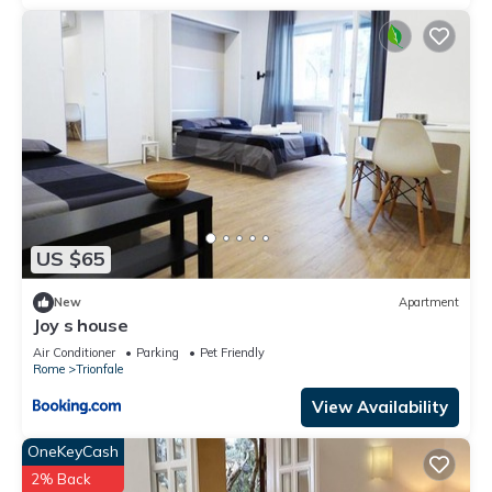
US $65
New
Apartment
Joy s house
Air Conditioner
Parking
Pet Friendly
Rome
Trionfale
View Availability
OneKeyCash
2% Back