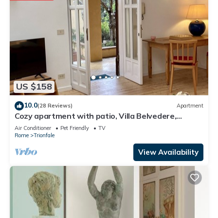
US $158
10.0
(28 Reviews)
Apartment
Cozy apartment with patio, Villa Belvedere,
Vatican, wi-fi
Air Conditioner
Pet Friendly
TV
Rome
Trionfale
View Availability