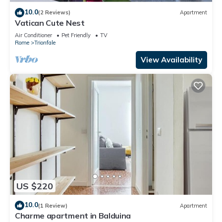
10.0
(2 Reviews)
Apartment
Vatican Cute Nest
Air Conditioner
Pet Friendly
TV
Rome
Trionfale
View Availability
US $220
10.0
(1 Review)
Apartment
Charme apartment in Balduina