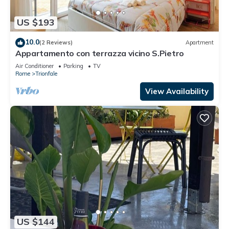
US $193
10.0
(2 Reviews)
Apartment
Appartamento con terrazza vicino S.Pietro
Air Conditioner
Parking
TV
Rome
Trionfale
View Availability
US $144