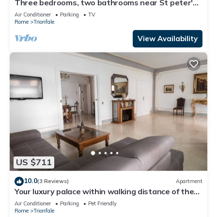
Three bedrooms, two bathrooms near St peter's
Cathedral Area
Air Conditioner
Parking
TV
Rome
Trionfale
View Availability
US $711
10.0
(3 Reviews)
Apartment
Your luxury palace within walking distance of the
Vatican
Air Conditioner
Parking
Pet Friendly
Rome
Trionfale